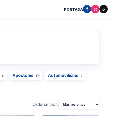
f
◎
⌕
PORTADA
o
Apóstoles
Automovilismo
5
17
2
Ordenar por: