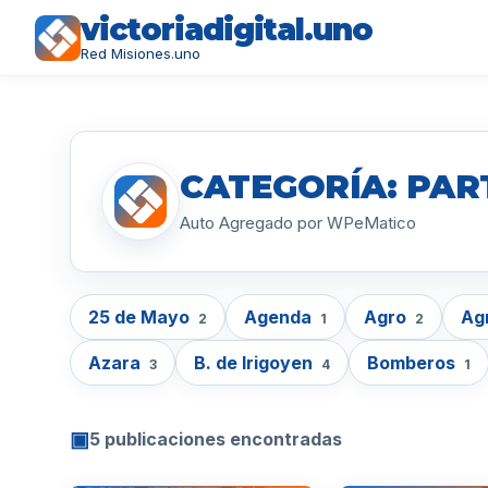
victoriadigital.uno
Red Misiones.uno
CATEGORÍA: PAR
Auto Agregado por WPeMatico
25 de Mayo
Agenda
Agro
Ag
2
1
2
Azara
B. de Irigoyen
Bomberos
3
4
1
▣
5 publicaciones encontradas