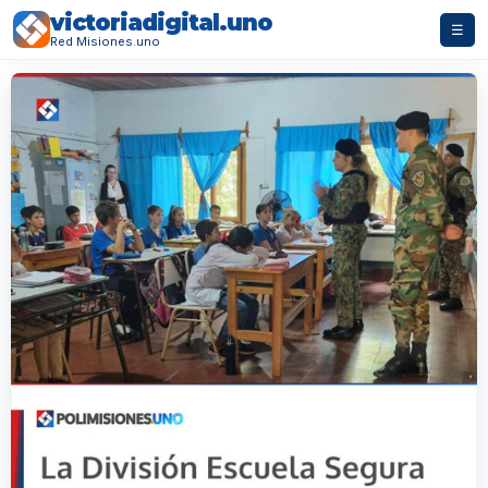
victoriadigital.uno
☰
Red Misiones.uno