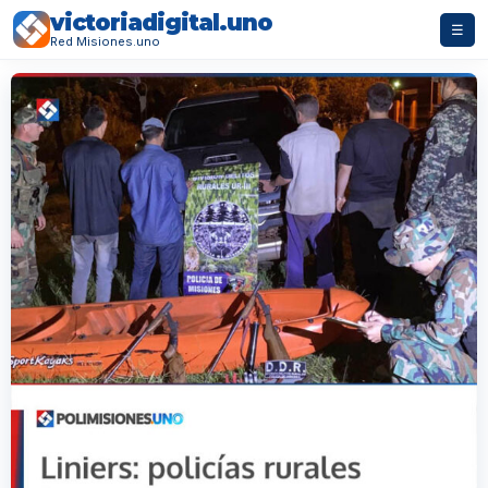
victoriadigital.uno
☰
Red Misiones.uno