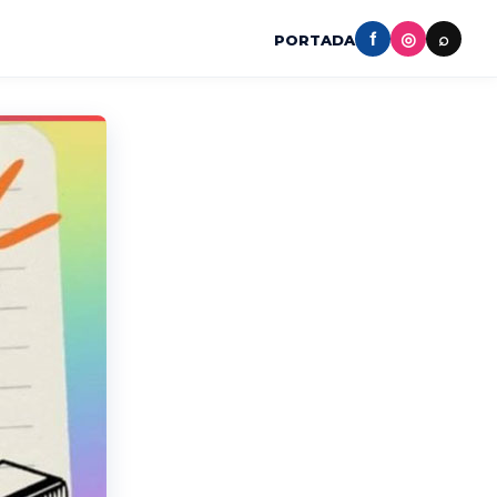
f
◎
⌕
PORTADA