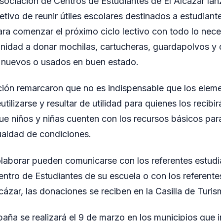
sociación de Centros de Estudiantes de El Alcázar la
jetivo de reunir útiles escolares destinados a estudian
ra comenzar el próximo ciclo lectivo con todo lo necesa
nidad a donar mochilas, cartucheras, guardapolvos y 
n nuevos o usados en buen estado.
ción remarcaron que no es indispensable que los elem
tilizarse y resultar de utilidad para quienes los recib
e niños y niñas cuenten con los recursos básicos para i
ualdad de condiciones.
aborar pueden comunicarse con los referentes estudia
Centro de Estudiantes de su escuela o con los referent
cázar, las donaciones se reciben en la Casilla de Turis
paña se realizará el 9 de marzo en los municipios que 