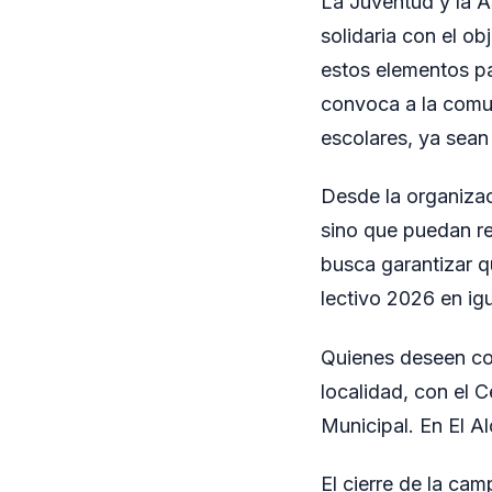
La Juventud y la A
solidaria con el ob
estos elementos pa
convoca a la comu
escolares, ya sea
Desde la organiza
sino que puedan reu
busca garantizar qu
lectivo 2026 en ig
Quienes deseen col
localidad, con el 
Municipal. En El Al
El cierre de la cam