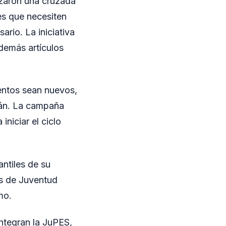
nzaron una cruzada
tes que necesiten
rio. La iniciativa
demás artículos
entos sean nuevos,
irán. La campaña
niciar el ciclo
ntiles de su
es de Juventud
mo.
integran la JuPES,