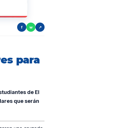
f
w
↗
res para
studiantes de El
lares que serán