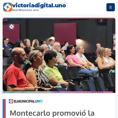
victoriadigital.uno
☰
Red Misiones.uno