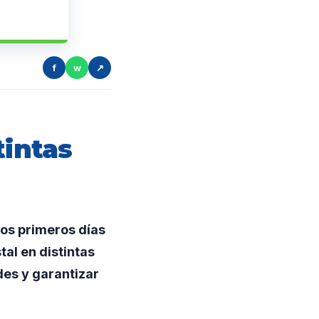
f
w
↗
tintas
 los primeros días
al en distintas
des y garantizar