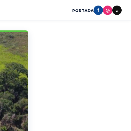
f
◎
⌕
PORTADA