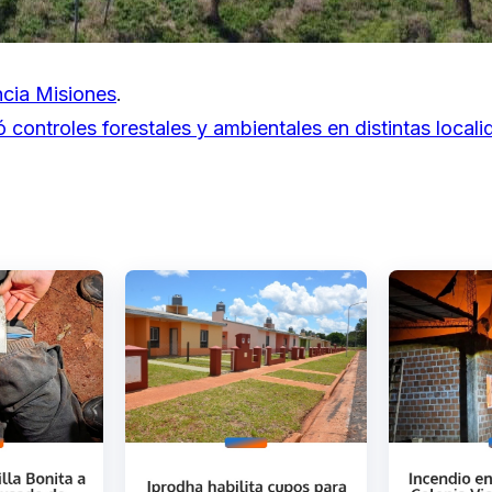
cia Misiones
.
ó controles forestales y ambientales en distintas local