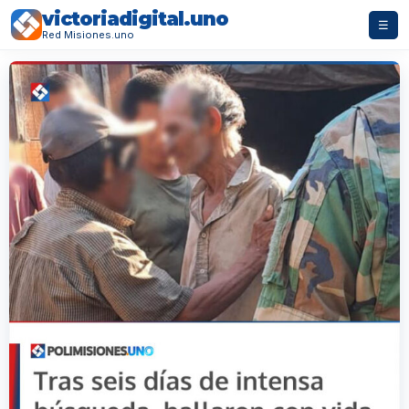
victoriadigital.uno
☰
Red Misiones.uno