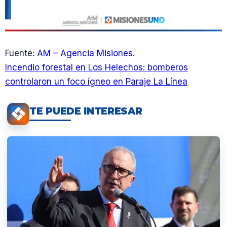
Fuente:
AM – Agencia Misiones
.
Incendio forestal en Los Helechos: bomberos
controlaron un foco ígneo en Paraje La Línea
TE PUEDE INTERESAR