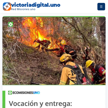
victoriadigital.uno
☰
Red Misiones.uno