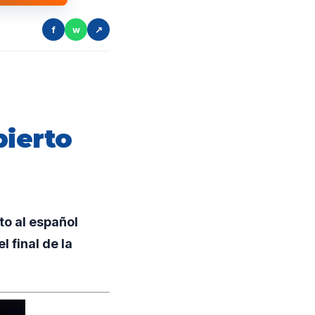
f
w
↗
bierto
o al español
 final de la