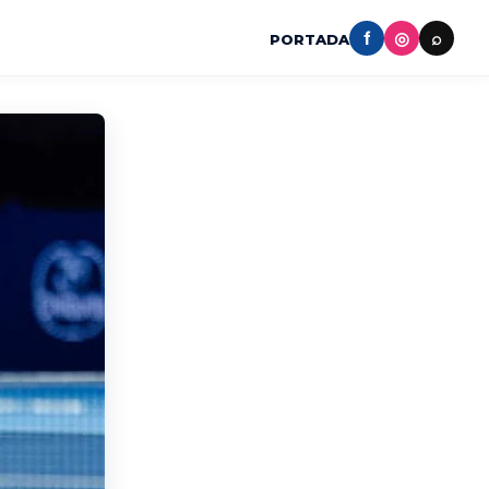
f
◎
⌕
PORTADA