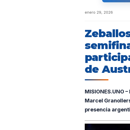
enero 29, 2026
Zeballo
semifina
particip
de Austr
MISIONES.UNO – E
Marcel Granollers
presencia argenti