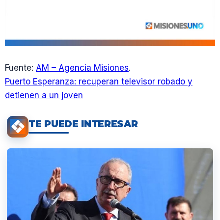
Fuente:
AM – Agencia Misiones
.
Puerto Esperanza: recuperan televisor robado y
detienen a un joven
TE PUEDE INTERESAR