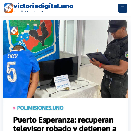
victoriadigital.uno
☰
Red Misiones.uno