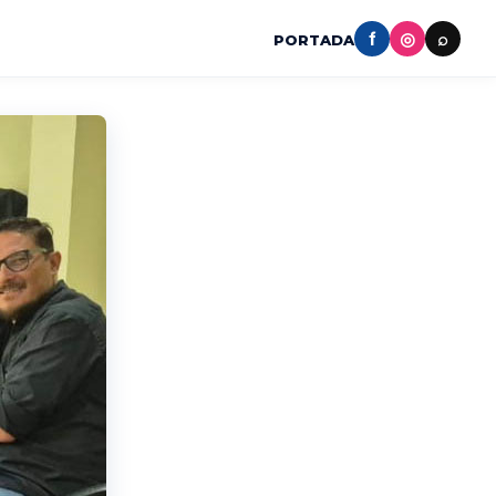
f
◎
⌕
PORTADA