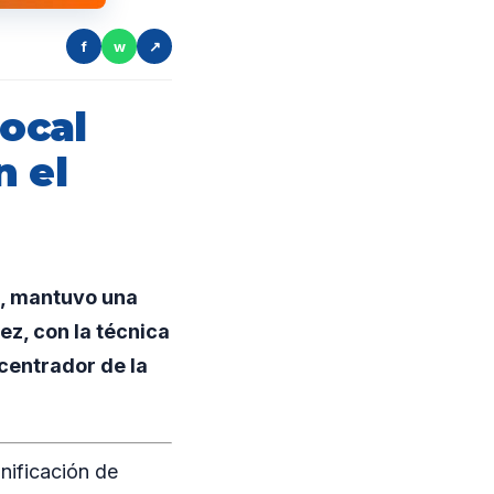
f
w
↗
local
n el
n, mantuvo una
ez, con la técnica
centrador de la
nificación de