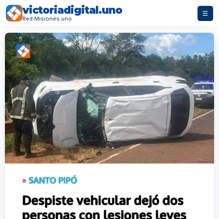
victoriadigital.uno
☰
Red Misiones.uno